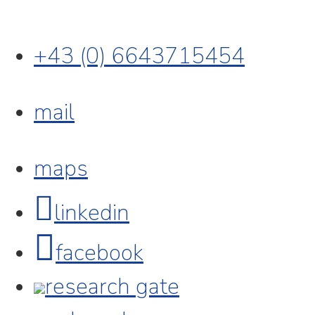
+43 (0) 6643715454
mail
maps
linkedin
facebook
research gate