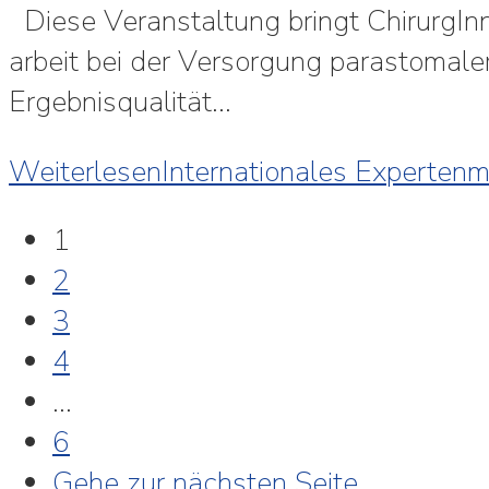
Diese Veranstaltung bringt ChirurgI
arbeit bei der Versor­gung parastomale
Ergebnisqualität…
Weiterlesen
Internationales Experten
1
2
3
4
…
6
Gehe zur nächsten Seite