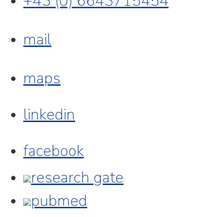
+43 (0) 6643715454
mail
maps
linkedin
facebook
research gate
pubmed