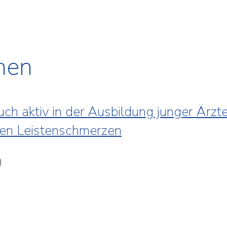
hen
auch aktiv in der Ausbildung junger Ärzt
iven Leisten­schmerzen
0