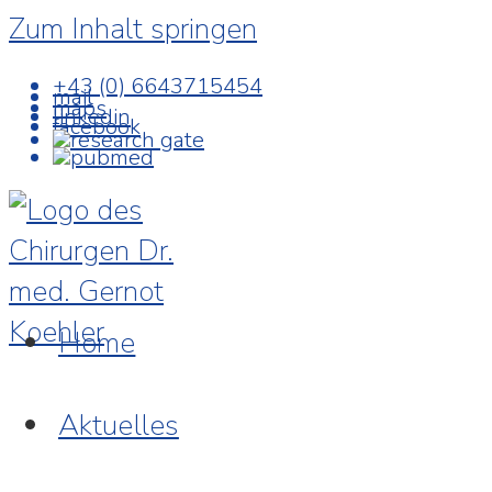
Zum Inhalt springen
+43 (0) 6643715454
mail
maps
linkedin
facebook
research gate
pubmed
Home
Aktuelles