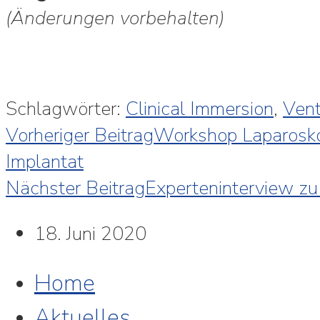
(Änderungen vorbehalten)
Schlagwörter:
Clinical Immersion
,
Vent
Vorheriger Beitrag
Workshop Laparosko
Implantat
Nächster Beitrag
Experteninterview zu 
18. Juni 2020
Home
Aktuelles